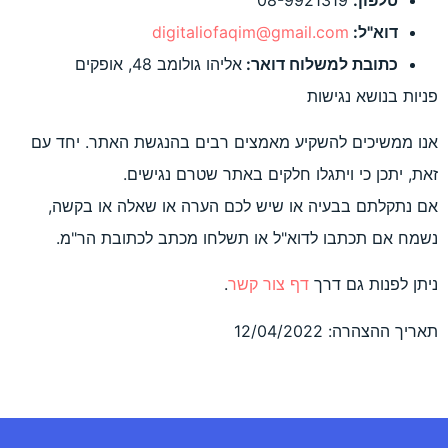
digitaliofaqim@gmail.
לוח דואר:
אליהו גולומב 48, אופקים​
ות
שקיע מאמצים רבים בהנגשת האתר. יחד ע​ם
גלו חלקים באתר שטרם נגישים.
ה או שיש לכם הערה או שאלה או בקשה,
לדוא"ל או תשלחו מכתב לכתובת הר"מ.
רך
דף צור קשר
.