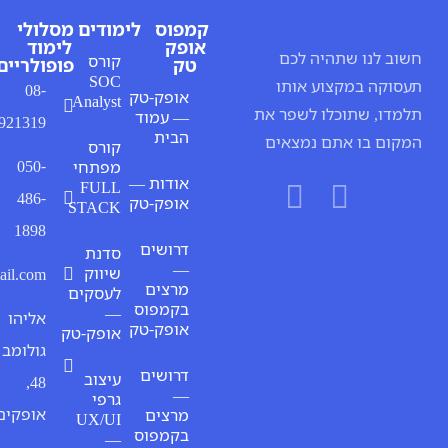
קמפוס
לימודים
מסלולי
אופק
לימוד
יה לכם
קורס
טק
פופולריים
SOC
ע אותו
08-
אופק-טק
Analyst
ו לשפר את
— עמוד
9921319
הבית
 נמצאים
קורס
050-
מפתחי
אודות —
FULL
486-
אופק-טק
STACK
1898
דרושים
סדנת
—
שיווק
digitaliofaqim@gmail.com
מרצים
לעסקים
בקמפוס
—
אליהו
אופק-טק
אופק-טק
גולומב
דרושים
עיצוב
48,
—
גרפי
אופקים
מרצים
UX/UI
בקמפוס
—