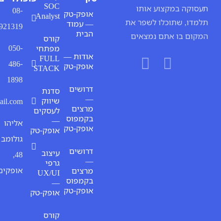
SOC
ע אותו
08-
אופק-טק
Analyst
ו לשפר את
— עמוד
9921319
הבית
 נמצאים
קורס
050-
מפתחי
אודות —
FULL
486-
אופק-טק
STACK
1898
דרושים
סדנת
—
שיווק
digitaliofaqim@gmail.com
מרצים
לעסקים
בקמפוס
—
אליהו
אופק-טק
אופק-טק
גולומב
דרושים
עיצוב
48,
—
גרפי
אופקים
מרצים
UX/UI
בקמפוס
—
אופק-טק
אופק-טק
קורס